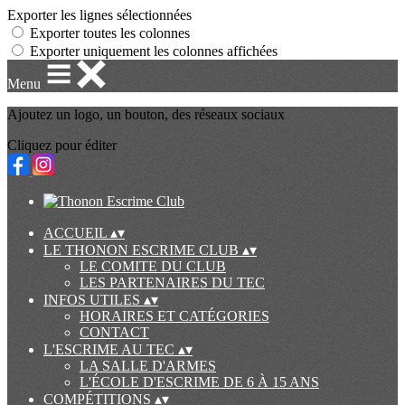
Exporter les lignes sélectionnées
Exporter toutes les colonnes
Exporter uniquement les colonnes affichées
Menu
Ajoutez un logo, un bouton, des réseaux sociaux
Cliquez pour éditer
ACCUEIL
▴
▾
LE THONON ESCRIME CLUB
▴
▾
LE COMITE DU CLUB
LES PARTENAIRES DU TEC
INFOS UTILES
▴
▾
HORAIRES ET CATÉGORIES
CONTACT
L'ESCRIME AU TEC
▴
▾
LA SALLE D'ARMES
L'ÉCOLE D'ESCRIME DE 6 À 15 ANS
COMPÉTITIONS
▴
▾