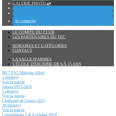
GALERIE PHOTO
▴
▾
Se connecter
LE COMITE DU CLUB
LES PARTENAIRES DU TEC
HORAIRES ET CATÉGORIES
CONTACT
LA SALLE D'ARMES
L'ÉCOLE D'ESCRIME DE 6 À 15 ANS
M17 EN2 Maisons-Alfort
3 photo(s)
Voir la galerie
Saison 2025-2026
3 photo(s)
Voir la galerie
Challenge de France 2025
36 photo(s)
Voir la galerie
Compétitions 5 & 6 octobre 2024