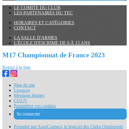
LE COMITE DU CLUB
LES PARTENAIRES DU TEC
HORAIRES ET CATÉGORIES
CONTACT
LA SALLE D'ARMES
L'ÉCOLE D'ESCRIME DE 6 À 15 ANS
M17 Championnat de France 2023
Retour à la liste
Plan du site
Licences
Mentions légales
CGUV
Paramétrer vos cookies
Se connecter
Propulsé par AssoConnect, le logiciel des Clubs Omnisports