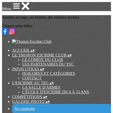
Menu
Ajoutez un logo, un bouton, des réseaux sociaux
Cliquez pour éditer
ACCUEIL
▴
▾
LE THONON ESCRIME CLUB
▴
▾
LE COMITE DU CLUB
LES PARTENAIRES DU TEC
INFOS UTILES
▴
▾
HORAIRES ET CATÉGORIES
CONTACT
L'ESCRIME AU TEC
▴
▾
LA SALLE D'ARMES
L'ÉCOLE D'ESCRIME DE 6 À 15 ANS
COMPÉTITIONS
▴
▾
GALERIE PHOTO
▴
▾
Se connecter