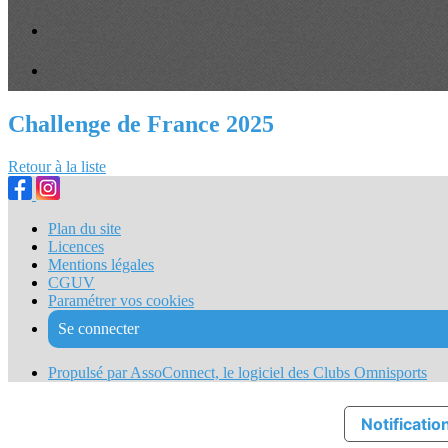
Challenge de France 2025
Retour à la liste
Plan du site
Licences
Mentions légales
CGUV
Paramétrer vos cookies
Se connecter
Propulsé par AssoConnect, le logiciel des Clubs Omnisports
Notification