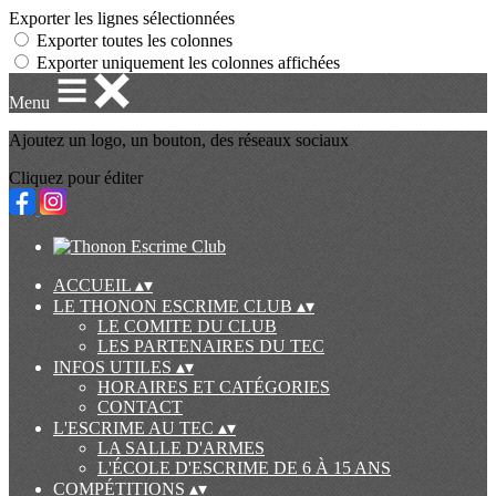
Exporter les lignes sélectionnées
Exporter toutes les colonnes
Exporter uniquement les colonnes affichées
Menu
Ajoutez un logo, un bouton, des réseaux sociaux
Cliquez pour éditer
ACCUEIL
▴
▾
LE THONON ESCRIME CLUB
▴
▾
LE COMITE DU CLUB
LES PARTENAIRES DU TEC
INFOS UTILES
▴
▾
HORAIRES ET CATÉGORIES
CONTACT
L'ESCRIME AU TEC
▴
▾
LA SALLE D'ARMES
L'ÉCOLE D'ESCRIME DE 6 À 15 ANS
COMPÉTITIONS
▴
▾